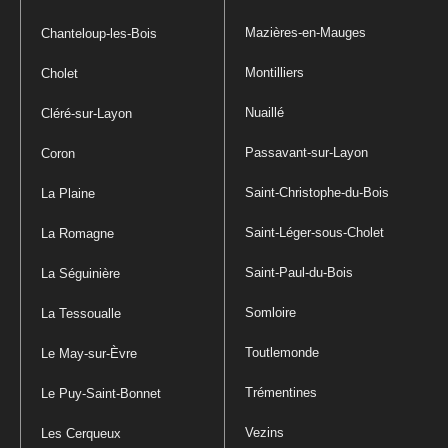
Mazières-en-Mauges
Chanteloup-les-Bois
Montilliers
Cholet
Nuaillé
Cléré-sur-Layon
Passavant-sur-Layon
Coron
Saint-Christophe-du-Bois
La Plaine
Saint-Léger-sous-Cholet
La Romagne
Saint-Paul-du-Bois
La Séguinière
Somloire
La Tessoualle
Toutlemonde
Le May-sur-Èvre
Trémentines
Le Puy-Saint-Bonnet
Vezins
Les Cerqueux