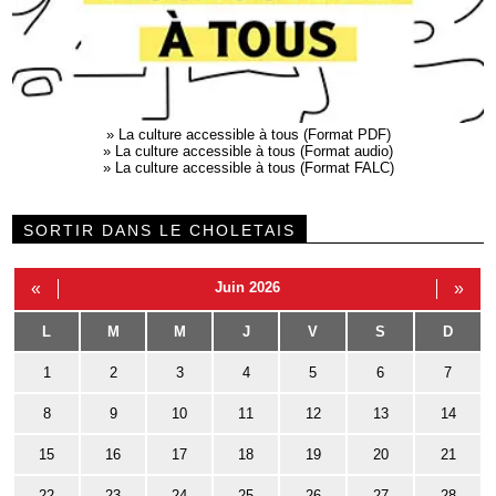
»
La culture accessible à tous (Format PDF)
»
La culture accessible à tous (Format audio)
»
La culture accessible à tous (Format FALC)
SORTIR DANS LE CHOLETAIS
«
Juin 2026
»
L
M
M
J
V
S
D
1
2
3
4
5
6
7
8
9
10
11
12
13
14
15
16
17
18
19
20
21
22
23
24
25
26
27
28