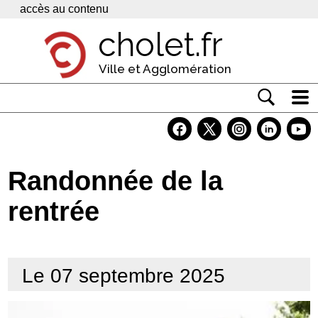
Panneau de gestion des cookies
accès au contenu
cholet.fr
Ville et Agglomération
Actualité
Vivre à Cholet
Randonnée de la
Economie
rentrée
Services
Contacts
Le 07 septembre 2025