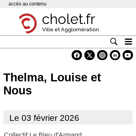
Panneau de gestion des cookies
accès au contenu
cholet.fr
Ville et Agglomération
Actualité
Vivre à Cholet
Thelma, Louise et
Economie
Nous
Services
Contacts
Le 03 février 2026
Collectif Le Bleu d'Armand