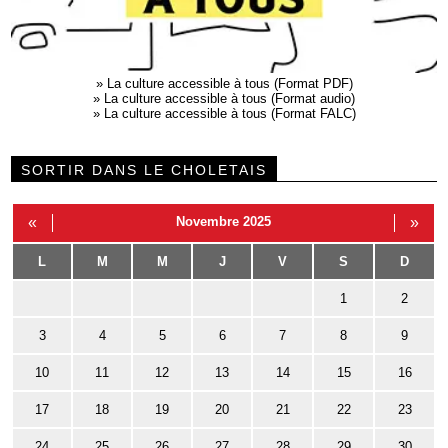
»
La culture accessible à tous (Format PDF)
»
La culture accessible à tous (Format audio)
»
La culture accessible à tous (Format FALC)
SORTIR DANS LE CHOLETAIS
«
Novembre 2025
»
L
M
M
J
V
S
D
1
2
3
4
5
6
7
8
9
10
11
12
13
14
15
16
17
18
19
20
21
22
23
24
25
26
27
28
29
30