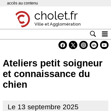
Panneau de gestion des cookies
accès au contenu
cholet.fr
Ville et Agglomération
Actualité
Vivre à Cholet
Ateliers petit soigneur
Economie
et connaissance du
Services
chien
Contacts
Le 13 septembre 2025