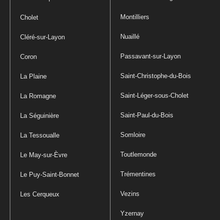
Montilliers
Cholet
Nuaillé
Cléré-sur-Layon
Passavant-sur-Layon
Coron
Saint-Christophe-du-Bois
La Plaine
Saint-Léger-sous-Cholet
La Romagne
Saint-Paul-du-Bois
La Séguinière
Somloire
La Tessoualle
Toutlemonde
Le May-sur-Èvre
Trémentines
Le Puy-Saint-Bonnet
Vezins
Les Cerqueux
Yzernay