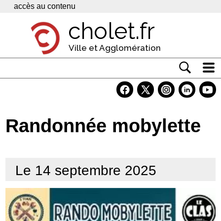
Panneau de gestion des cookies
accès au contenu
cholet.fr
Ville et Agglomération
Actualité
Vivre à Cholet
Randonnée mobylette
Economie
Services
Le 14 septembre 2025
Contacts