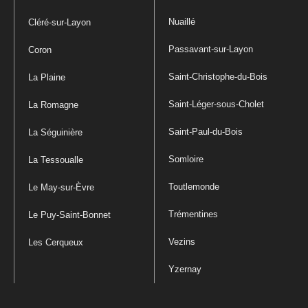
Nuaillé
Cléré-sur-Layon
Passavant-sur-Layon
Coron
Saint-Christophe-du-Bois
La Plaine
Saint-Léger-sous-Cholet
La Romagne
Saint-Paul-du-Bois
La Séguinière
Somloire
La Tessoualle
Toutlemonde
Le May-sur-Èvre
Trémentines
Le Puy-Saint-Bonnet
Vezins
Les Cerqueux
Yzernay