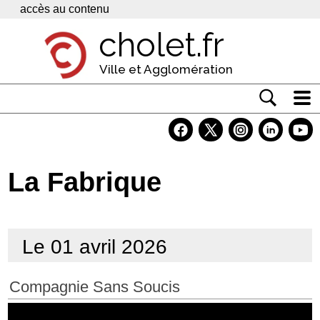
Panneau de gestion des cookies
accès au contenu
cholet.fr
Ville et Agglomération
Actualité
Vivre à Cholet
La Fabrique
Economie
Services
Le 01 avril 2026
Contacts
Compagnie Sans Soucis