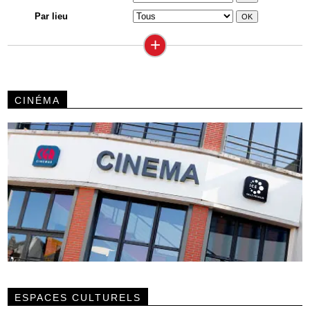
Par lieu
+
CINÉMA
ESPACES CULTURELS