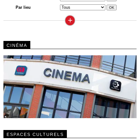
Par lieu
+
CINÉMA
ESPACES CULTURELS