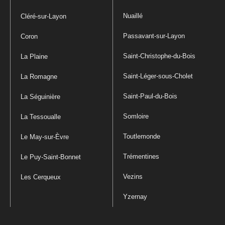
Nuaillé
Cléré-sur-Layon
Passavant-sur-Layon
Coron
Saint-Christophe-du-Bois
La Plaine
Saint-Léger-sous-Cholet
La Romagne
Saint-Paul-du-Bois
La Séguinière
Somloire
La Tessoualle
Toutlemonde
Le May-sur-Èvre
Trémentines
Le Puy-Saint-Bonnet
Vezins
Les Cerqueux
Yzernay