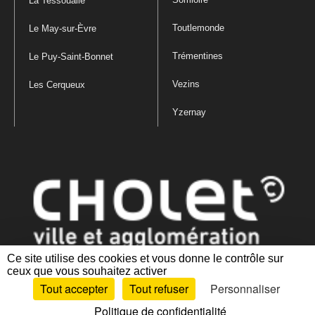
La Tessoualle
Toutlemonde
Le May-sur-Èvre
Trémentines
Le Puy-Saint-Bonnet
Vezins
Les Cerqueux
Yzernay
Ce site utilise des cookies et vous donne le contrôle sur
ceux que vous souhaitez activer
Mentions légales
|
Politique de confidentialité
|
Politique de gestion
Tout accepter
Tout refuser
Personnaliser
des cookies
|
Plan du site
|
Accessibilité : partiellement conforme
Politique de confidentialité