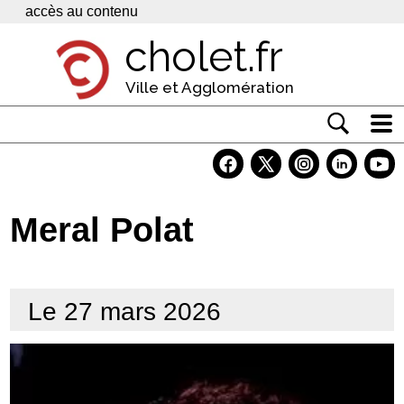
Panneau de gestion des cookies
accès au contenu
cholet.fr
Ville et Agglomération
Actualité
Vivre à Cholet
Meral Polat
Economie
Services
Le 27 mars 2026
Contacts