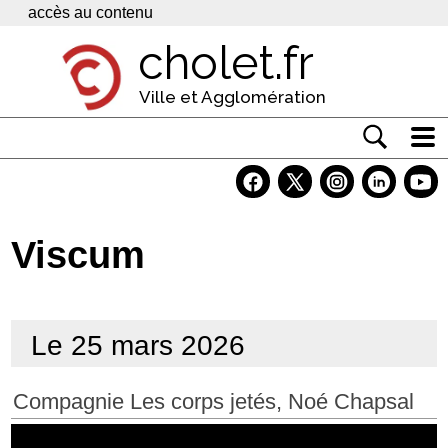
Panneau de gestion des cookies
accès au contenu
cholet.fr
Ville et Agglomération
Actualité
Vivre à Cholet
Viscum
Economie
Services
Le 25 mars 2026
Contacts
Compagnie Les corps jetés, Noé Chapsal