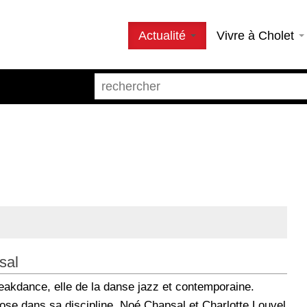
Actualité
Vivre à Cholet
sal
breakdance, elle de la danse jazz et contemporaine.
ose dans sa discipline, Noé Chapsal et Charlotte Louvel