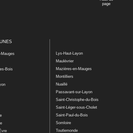
page
UNES
Lys-Haut-Layon
n-Mauges
Maulévrier
Mazières-en-Mauges
les-Bois
Montilliers
Nuaillé
ayon
Passavant-sur-Layon
Saint-Christophe-du-Bois
Saint-Léger-sous-Cholet
e
Saint-Paul-du-Bois
re
Somloire
le
Toutlemonde
Èvre