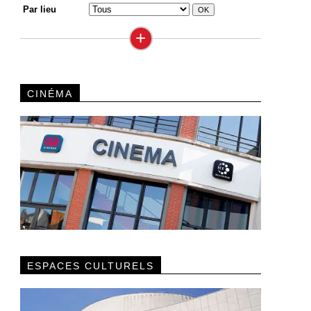
Par lieu
+
CINÉMA
ESPACES CULTURELS