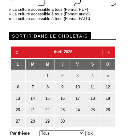
»
La culture accessible à tous (Format PDF)
»
La culture accessible à tous (Format audio)
»
La culture accessible à tous (Format FALC)
SORTIR DANS LE CHOLETAIS
«
Avril 2026
»
L
M
M
J
V
S
D
1
2
3
4
5
6
7
8
9
10
11
12
13
14
15
16
17
18
19
20
21
22
23
24
25
26
27
28
29
30
Par thème