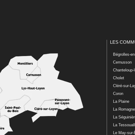
LES COMM
Bégrolles-e
Cernusson
Chanteloup-
Cholet
Cléré-sur-L
Coron
La Plaine
La Romagn
La Séguiniè
La Tessoual
Le May-sur-