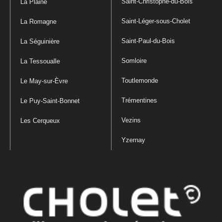
Saint-Christophe-du-Bois
La Plaine
Saint-Léger-sous-Cholet
La Romagne
Saint-Paul-du-Bois
La Séguinière
Somloire
La Tessoualle
Toutlemonde
Le May-sur-Èvre
Trémentines
Le Puy-Saint-Bonnet
Vezins
Les Cerqueux
Yzernay