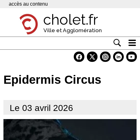
Panneau de gestion des cookies
accès au contenu
cholet.fr
Ville et Agglomération
Actualité
Vivre à Cholet
Epidermis Circus
Economie
Services
Le 03 avril 2026
Contacts