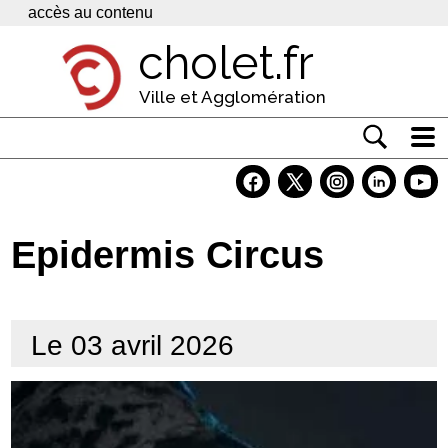
Panneau de gestion des cookies
accès au contenu
cholet.fr
Ville et Agglomération
Actualité
Vivre à Cholet
Epidermis Circus
Economie
Services
Le 03 avril 2026
Contacts