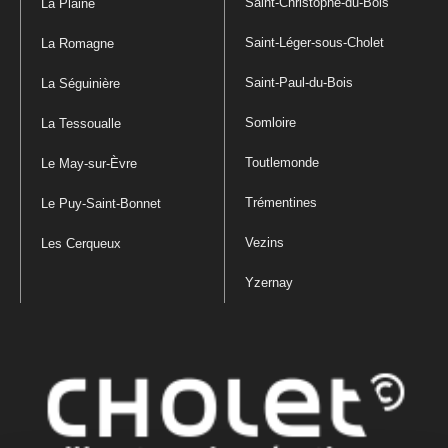
Saint-Christophe-du-Bois
La Plaine
Saint-Léger-sous-Cholet
La Romagne
Saint-Paul-du-Bois
La Séguinière
Somloire
La Tessoualle
Toutlemonde
Le May-sur-Èvre
Trémentines
Le Puy-Saint-Bonnet
Vezins
Les Cerqueux
Yzernay