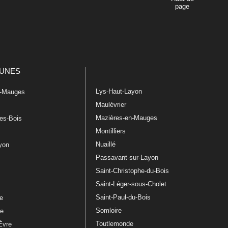
page
UNES
Lys-Haut-Layon
n-Mauges
Maulévrier
Mazières-en-Mauges
les-Bois
Montilliers
Nuaillé
ayon
Passavant-sur-Layon
Saint-Christophe-du-Bois
Saint-Léger-sous-Cholet
e
Saint-Paul-du-Bois
re
Somloire
le
Toutlemonde
Èvre