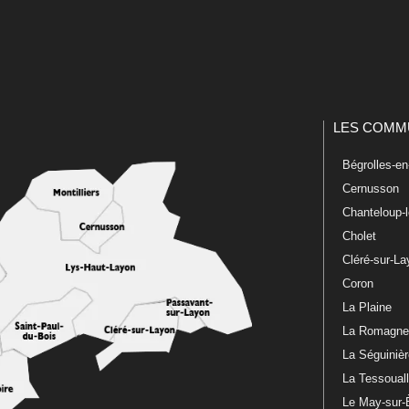
LES COMM
Bégrolles-e
Cernusson
Chanteloup-
Cholet
Cléré-sur-L
Coron
La Plaine
La Romagn
La Séguiniè
La Tessoual
Le May-sur-