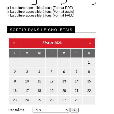
»
La culture accessible à tous (Format PDF)
»
La culture accessible à tous (Format audio)
»
La culture accessible à tous (Format FALC)
SORTIR DANS LE CHOLETAIS
«
Février 2026
»
L
M
M
J
V
S
D
1
2
3
4
5
6
7
8
9
10
11
12
13
14
15
16
17
18
19
20
21
22
23
24
25
26
27
28
Par thème