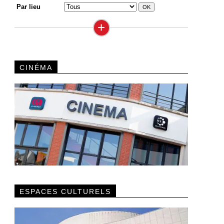
Par lieu
+
CINÉMA
ESPACES CULTURELS