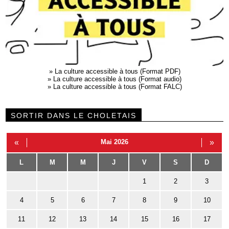
»
La culture accessible à tous (Format PDF)
»
La culture accessible à tous (Format audio)
»
La culture accessible à tous (Format FALC)
SORTIR DANS LE CHOLETAIS
«
Mai 2026
»
L
M
M
J
V
S
D
1
2
3
4
5
6
7
8
9
10
11
12
13
14
15
16
17