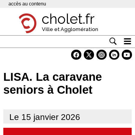
Panneau de gestion des cookies
accès au contenu
cholet.fr
Ville et Agglomération
Actualité
Vivre à Cholet
LISA. La caravane
Economie
seniors à Cholet
Services
Contacts
Le 15 janvier 2026