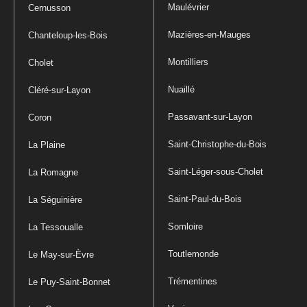
Maulévrier
Cernusson
Mazières-en-Mauges
Chanteloup-les-Bois
Montilliers
Cholet
Nuaillé
Cléré-sur-Layon
Passavant-sur-Layon
Coron
Saint-Christophe-du-Bois
La Plaine
Saint-Léger-sous-Cholet
La Romagne
Saint-Paul-du-Bois
La Séguinière
Somloire
La Tessoualle
Toutlemonde
Le May-sur-Èvre
Trémentines
Le Puy-Saint-Bonnet