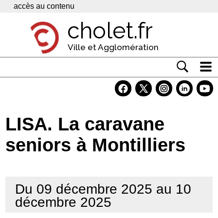
Panneau de gestion des cookies
accès au contenu
cholet.fr
Ville et Agglomération
Actualité
Vivre à Cholet
LISA. La caravane
Economie
seniors à Montilliers
Services
Contacts
Du 09 décembre 2025 au 10
décembre 2025