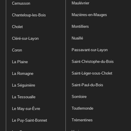
Maulévrier
Cernusson
Mazières-en-Mauges
Chanteloup-les-Bois
Montilliers
Cholet
Nuaillé
Cléré-sur-Layon
Passavant-sur-Layon
Coron
Saint-Christophe-du-Bois
La Plaine
Saint-Léger-sous-Cholet
La Romagne
Saint-Paul-du-Bois
La Séguinière
Somloire
La Tessoualle
Toutlemonde
Le May-sur-Èvre
Trémentines
Le Puy-Saint-Bonnet