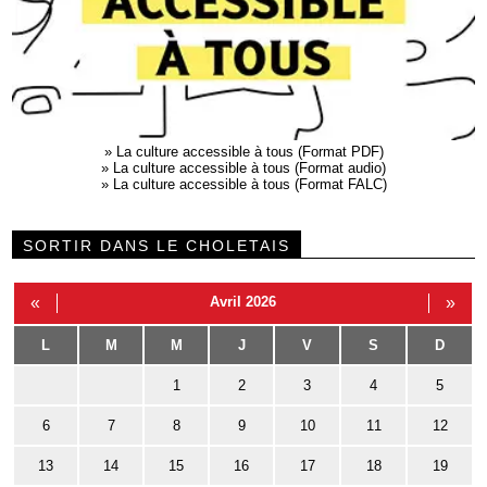
»
La culture accessible à tous (Format PDF)
»
La culture accessible à tous (Format audio)
»
La culture accessible à tous (Format FALC)
SORTIR DANS LE CHOLETAIS
«
Avril 2026
»
L
M
M
J
V
S
D
1
2
3
4
5
6
7
8
9
10
11
12
13
14
15
16
17
18
19