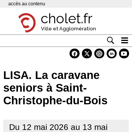
Panneau de gestion des cookies
accès au contenu
cholet.fr
Ville et Agglomération
Actualité
Vivre à Cholet
LISA. La caravane
Economie
seniors à Saint-
Services
Christophe-du-Bois
Contacts
Du 12 mai 2026 au 13 mai