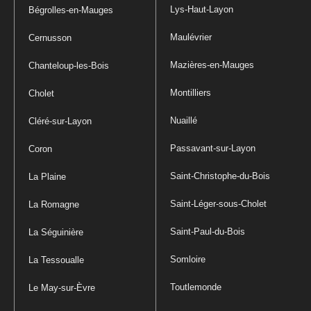
Lys-Haut-Layon
Bégrolles-en-Mauges
Maulévrier
Cernusson
Mazières-en-Mauges
Chanteloup-les-Bois
Montilliers
Cholet
Nuaillé
Cléré-sur-Layon
Passavant-sur-Layon
Coron
Saint-Christophe-du-Bois
La Plaine
Saint-Léger-sous-Cholet
La Romagne
Saint-Paul-du-Bois
La Séguinière
Somloire
La Tessoualle
Toutlemonde
Le May-sur-Èvre