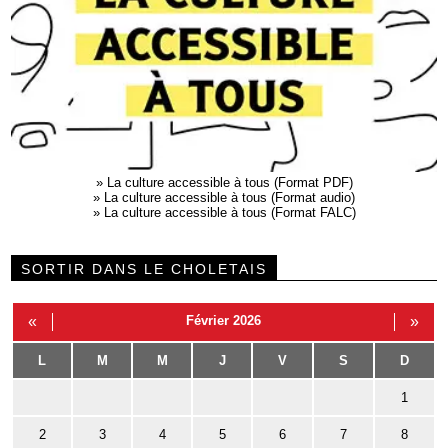
»
La culture accessible à tous (Format PDF)
»
La culture accessible à tous (Format audio)
»
La culture accessible à tous (Format FALC)
SORTIR DANS LE CHOLETAIS
«
Février 2026
»
L
M
M
J
V
S
D
1
2
3
4
5
6
7
8