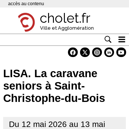
Panneau de gestion des cookies
accès au contenu
cholet.fr
Ville et Agglomération
Actualité
Vivre à Cholet
LISA. La caravane
Economie
seniors à Saint-
Services
Christophe-du-Bois
Contacts
Du 12 mai 2026 au 13 mai