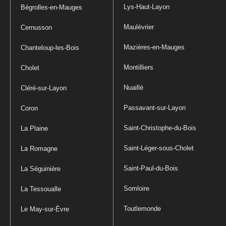
Lys-Haut-Layon
Bégrolles-en-Mauges
Maulévrier
Cernusson
Mazières-en-Mauges
Chanteloup-les-Bois
Montilliers
Cholet
Nuaillé
Cléré-sur-Layon
Passavant-sur-Layon
Coron
Saint-Christophe-du-Bois
La Plaine
Saint-Léger-sous-Cholet
La Romagne
Saint-Paul-du-Bois
La Séguinière
Somloire
La Tessoualle
Toutlemonde
Le May-sur-Èvre