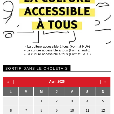
»
La culture accessible à tous (Format PDF)
»
La culture accessible à tous (Format audio)
»
La culture accessible à tous (Format FALC)
SORTIR DANS LE CHOLETAIS
«
Avril 2026
»
L
M
M
J
V
S
D
1
2
3
4
5
6
7
8
9
10
11
12