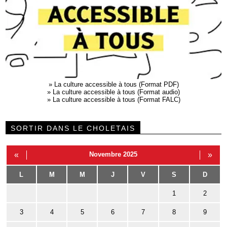
»
La culture accessible à tous (Format PDF)
»
La culture accessible à tous (Format audio)
»
La culture accessible à tous (Format FALC)
SORTIR DANS LE CHOLETAIS
«
Novembre 2025
»
L
M
M
J
V
S
D
1
2
3
4
5
6
7
8
9