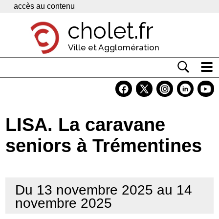
Panneau de gestion des cookies
accès au contenu
cholet.fr
Ville et Agglomération
Actualité
Vivre à Cholet
LISA. La caravane
Economie
seniors à Trémentines
Services
Contacts
Du 13 novembre 2025 au 14
novembre 2025