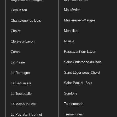
Maulévrier
Cernusson
Mazières-en-Mauges
Chanteloup-les-Bois
Montilliers
Cholet
Nuaillé
Cléré-sur-Layon
Passavant-sur-Layon
Coron
Saint-Christophe-du-Bois
La Plaine
Saint-Léger-sous-Cholet
La Romagne
Saint-Paul-du-Bois
La Séguinière
Somloire
La Tessoualle
Toutlemonde
Le May-sur-Èvre
Trémentines
Le Puy-Saint-Bonnet