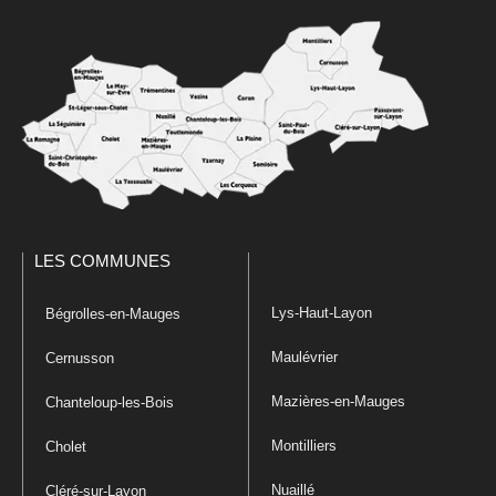
LES COMMUNES
Lys-Haut-Layon
Bégrolles-en-Mauges
Maulévrier
Cernusson
Mazières-en-Mauges
Chanteloup-les-Bois
Montilliers
Cholet
Nuaillé
Cléré-sur-Layon