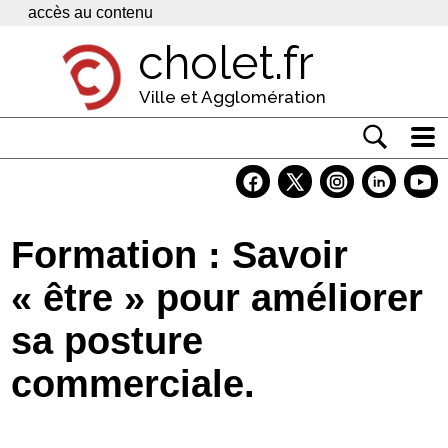
Panneau de gestion des cookies
accès au contenu
cholet.fr
Ville et Agglomération
Actualité
Vivre à Cholet
Formation : Savoir
Economie
« être » pour améliorer
Services
sa posture
Contacts
commerciale.