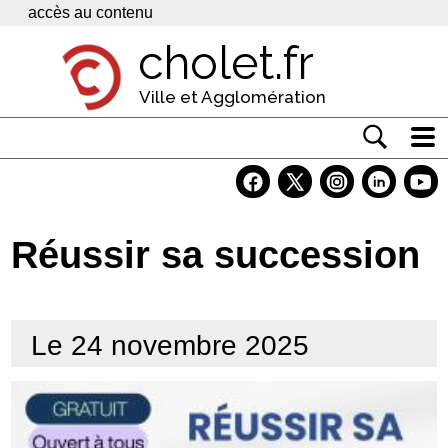
Panneau de gestion des cookies
accès au contenu
cholet.fr
Ville et Agglomération
Actualité
Vivre à Cholet
Réussir sa succession
Economie
Services
Le 24 novembre 2025
Contacts