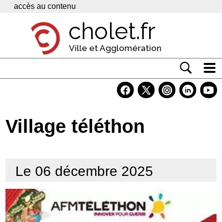
Panneau de gestion des cookies
accès au contenu
cholet.fr
Ville et Agglomération
Actualité
Vivre à Cholet
Village téléthon
Economie
Services
Le 06 décembre 2025
Contacts