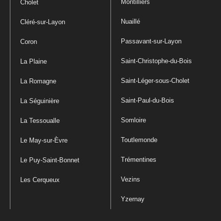
Montilliers
Cholet
Nuaillé
Cléré-sur-Layon
Passavant-sur-Layon
Coron
Saint-Christophe-du-Bois
La Plaine
Saint-Léger-sous-Cholet
La Romagne
Saint-Paul-du-Bois
La Séguinière
Somloire
La Tessoualle
Toutlemonde
Le May-sur-Èvre
Trémentines
Le Puy-Saint-Bonnet
Vezins
Les Cerqueux
Yzernay