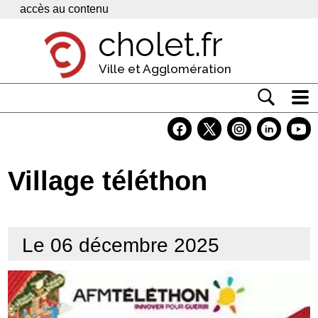
Panneau de gestion des cookies
accès au contenu
cholet.fr
Ville et Agglomération
Actualité
Vivre à Cholet
Village téléthon
Economie
Services
Le 06 décembre 2025
Contacts