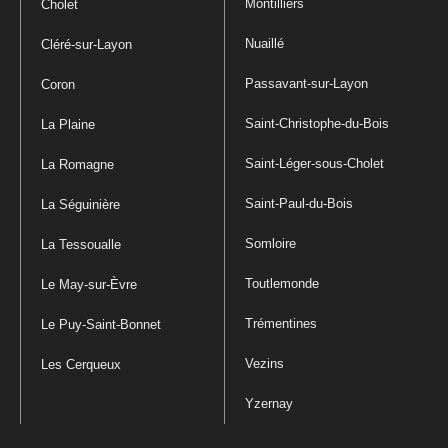
Montilliers
Cholet
Nuaillé
Cléré-sur-Layon
Passavant-sur-Layon
Coron
Saint-Christophe-du-Bois
La Plaine
Saint-Léger-sous-Cholet
La Romagne
Saint-Paul-du-Bois
La Séguinière
Somloire
La Tessoualle
Toutlemonde
Le May-sur-Èvre
Trémentines
Le Puy-Saint-Bonnet
Vezins
Les Cerqueux
Yzernay