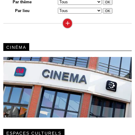
Par thème
Par lieu
+
CINÉMA
ESPACES CULTURELS