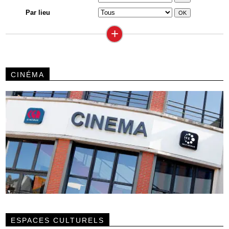
Par lieu
+
CINÉMA
ESPACES CULTURELS