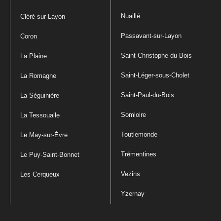
Nuaillé
Cléré-sur-Layon
Passavant-sur-Layon
Coron
Saint-Christophe-du-Bois
La Plaine
Saint-Léger-sous-Cholet
La Romagne
Saint-Paul-du-Bois
La Séguinière
Somloire
La Tessoualle
Toutlemonde
Le May-sur-Èvre
Trémentines
Le Puy-Saint-Bonnet
Vezins
Les Cerqueux
Yzernay