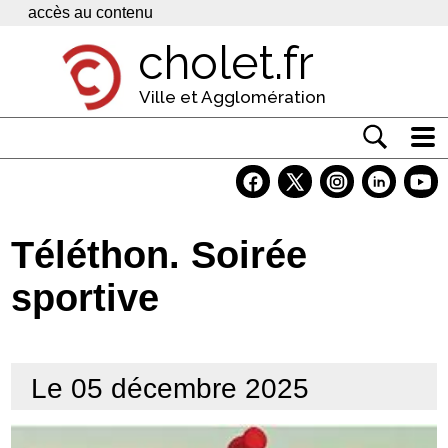
Panneau de gestion des cookies
accès au contenu
cholet.fr
Ville et Agglomération
Actualité
Vivre à Cholet
Téléthon. Soirée
Economie
sportive
Services
Contacts
Le 05 décembre 2025