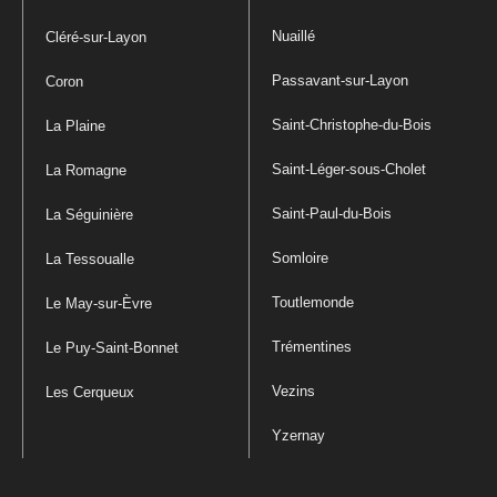
Nuaillé
Cléré-sur-Layon
Passavant-sur-Layon
Coron
Saint-Christophe-du-Bois
La Plaine
Saint-Léger-sous-Cholet
La Romagne
Saint-Paul-du-Bois
La Séguinière
Somloire
La Tessoualle
Toutlemonde
Le May-sur-Èvre
Trémentines
Le Puy-Saint-Bonnet
Vezins
Les Cerqueux
Yzernay