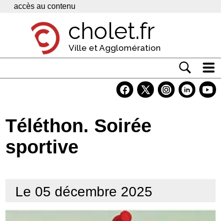
Panneau de gestion des cookies
accès au contenu
cholet.fr
Ville et Agglomération
Actualité
Vivre à Cholet
Téléthon. Soirée
Economie
sportive
Services
Contacts
Le 05 décembre 2025