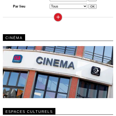
Par lieu
+
CINÉMA
ESPACES CULTURELS