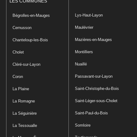
LES COMMUNES
Lys-Haut-Layon
Bégrolles-en-Mauges
Maulévrier
Cernusson
Mazières-en-Mauges
Chanteloup-les-Bois
Montilliers
Cholet
Nuaillé
Cléré-sur-Layon
Passavant-sur-Layon
Coron
Saint-Christophe-du-Bois
La Plaine
Saint-Léger-sous-Cholet
La Romagne
Saint-Paul-du-Bois
La Séguinière
Somloire
La Tessoualle