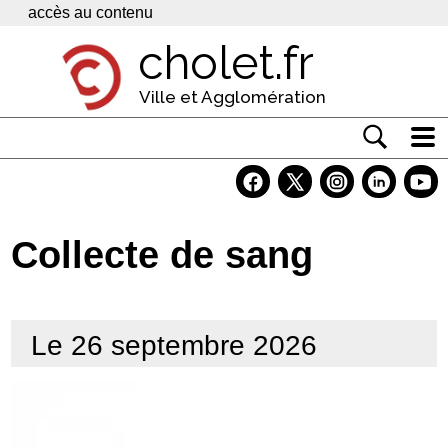
Panneau de gestion des cookies
accès au contenu
cholet.fr
Ville et Agglomération
Actualité
Vivre à Cholet
Collecte de sang
Economie
Services
Le 26 septembre 2026
Contacts