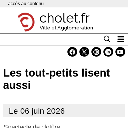
Panneau de gestion des cookies
accès au contenu
cholet.fr
Ville et Agglomération
Actualité
Vivre à Cholet
Les tout-petits lisent
Economie
aussi
Services
Contacts
Le 06 juin 2026
Spectacle de clotûre