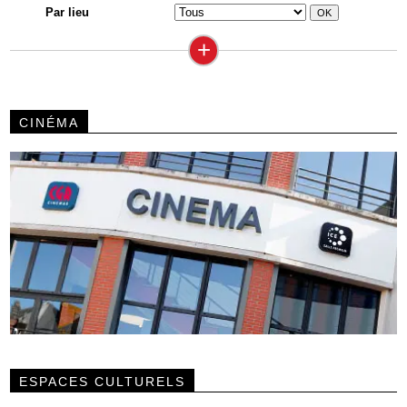
Par lieu
+
CINÉMA
ESPACES CULTURELS