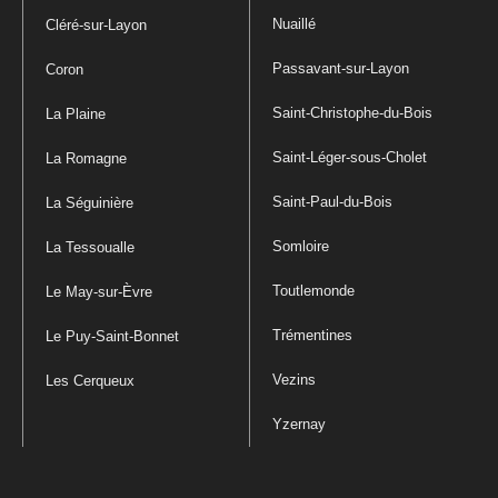
Nuaillé
Cléré-sur-Layon
Passavant-sur-Layon
Coron
Saint-Christophe-du-Bois
La Plaine
Saint-Léger-sous-Cholet
La Romagne
Saint-Paul-du-Bois
La Séguinière
Somloire
La Tessoualle
Toutlemonde
Le May-sur-Èvre
Trémentines
Le Puy-Saint-Bonnet
Vezins
Les Cerqueux
Yzernay