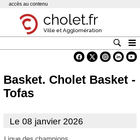
Panneau de gestion des cookies
accès au contenu
cholet.fr
Ville et Agglomération
Actualité
Vivre à Cholet
Basket. Cholet Basket -
Economie
Tofas
Services
Contacts
Le 08 janvier 2026
Ligue des champions