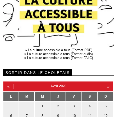
»
La culture accessible à tous (Format PDF)
»
La culture accessible à tous (Format audio)
»
La culture accessible à tous (Format FALC)
SORTIR DANS LE CHOLETAIS
«
Avril 2026
»
L
M
M
J
V
S
D
1
2
3
4
5
6
7
8
9
10
11
12