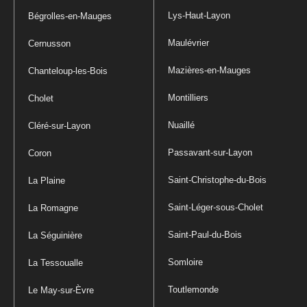
Lys-Haut-Layon
Bégrolles-en-Mauges
Maulévrier
Cernusson
Mazières-en-Mauges
Chanteloup-les-Bois
Montilliers
Cholet
Nuaillé
Cléré-sur-Layon
Passavant-sur-Layon
Coron
Saint-Christophe-du-Bois
La Plaine
Saint-Léger-sous-Cholet
La Romagne
Saint-Paul-du-Bois
La Séguinière
Somloire
La Tessoualle
Toutlemonde
Le May-sur-Èvre