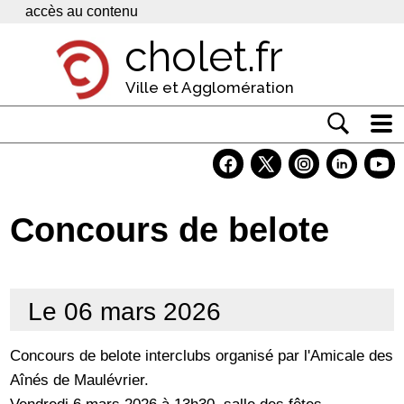
Panneau de gestion des cookies
accès au contenu
cholet.fr
Ville et Agglomération
Actualité
Vivre à Cholet
Concours de belote
Economie
Services
Le 06 mars 2026
Contacts
Concours de belote interclubs organisé par l'Amicale des
Aînés de Maulévrier.