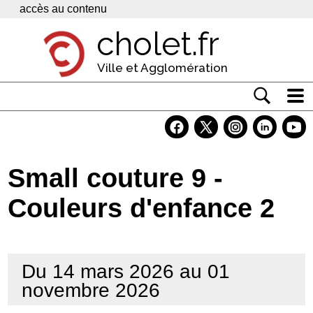
Panneau de gestion des cookies
accès au contenu
cholet.fr
Ville et Agglomération
Actualité
Vivre à Cholet
Small couture 9 -
Economie
Couleurs d'enfance 2
Services
Contacts
Du 14 mars 2026 au 01
novembre 2026