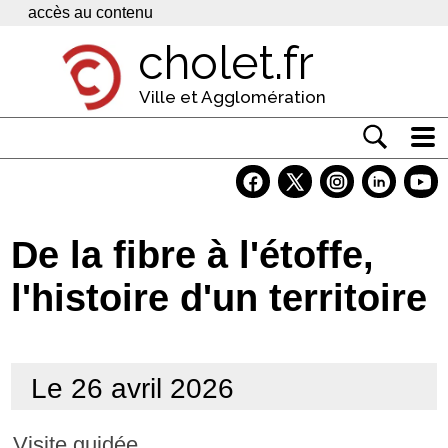
Panneau de gestion des cookies
accès au contenu
cholet.fr
Ville et Agglomération
Actualité
Vivre à Cholet
De la fibre à l'étoffe,
Economie
l'histoire d'un territoire
Services
Contacts
Le 26 avril 2026
Visite guidée