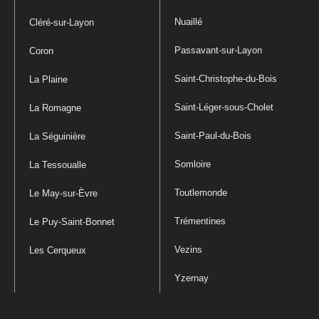
Nuaillé
Cléré-sur-Layon
Passavant-sur-Layon
Coron
Saint-Christophe-du-Bois
La Plaine
Saint-Léger-sous-Cholet
La Romagne
Saint-Paul-du-Bois
La Séguinière
Somloire
La Tessoualle
Toutlemonde
Le May-sur-Èvre
Trémentines
Le Puy-Saint-Bonnet
Vezins
Les Cerqueux
Yzernay