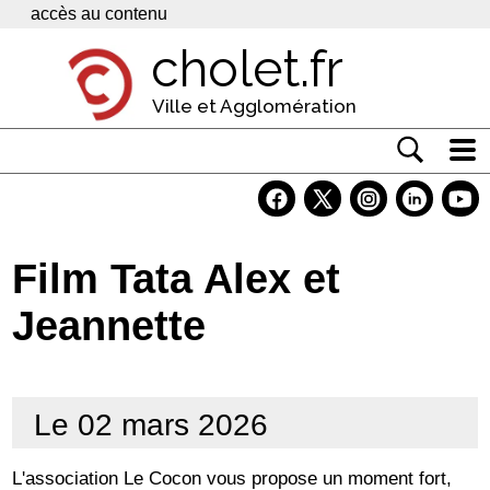
Panneau de gestion des cookies
accès au contenu
cholet.fr
Ville et Agglomération
Actualité
Vivre à Cholet
Film Tata Alex et
Economie
Jeannette
Services
Contacts
Le 02 mars 2026
L'association Le Cocon vous propose un moment fort,