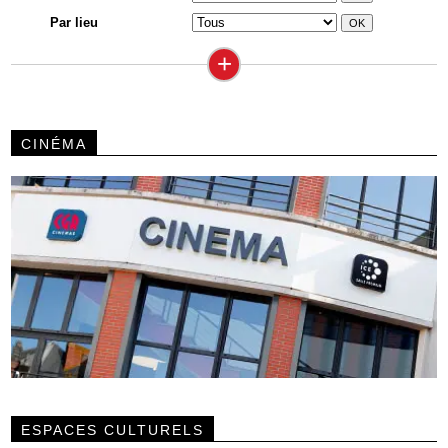
Par lieu
+
CINÉMA
ESPACES CULTURELS