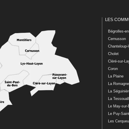
LES COMM
Bégrolles-e
Cernusson
Chanteloup-
Cholet
Cléré-sur-L
Coron
La Plaine
La Romagn
La Séguiniè
La Tessoual
Le May-sur-
Le Puy-Sain
Les Cerque