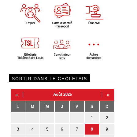
SORTIR DANS LE CHOLETAIS
«
Août 2026
»
L
M
M
J
V
S
D
1
2
3
4
5
6
7
8
9