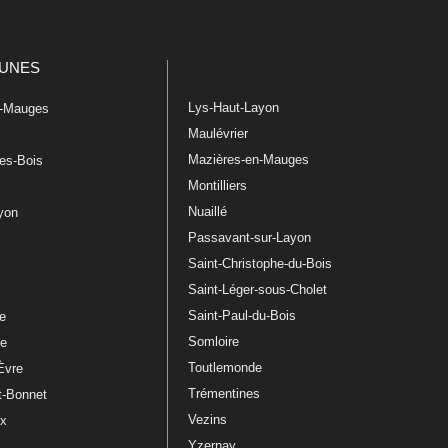
UNES
Lys-Haut-Layon
n-Mauges
Maulévrier
Mazières-en-Mauges
les-Bois
Montilliers
Nuaillé
ayon
Passavant-sur-Layon
Saint-Christophe-du-Bois
Saint-Léger-sous-Cholet
e
Saint-Paul-du-Bois
re
Somloire
le
Toutlemonde
Èvre
Trémentines
t-Bonnet
Vezins
ux
Yzernay