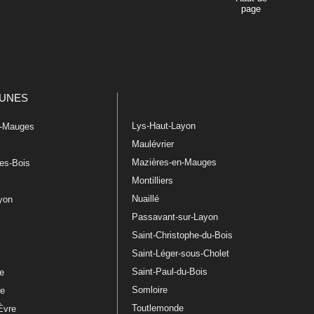
page
UNES
Lys-Haut-Layon
n-Mauges
Maulévrier
Mazières-en-Mauges
les-Bois
Montilliers
Nuaillé
ayon
Passavant-sur-Layon
Saint-Christophe-du-Bois
Saint-Léger-sous-Cholet
e
Saint-Paul-du-Bois
re
Somloire
le
Toutlemonde
Èvre