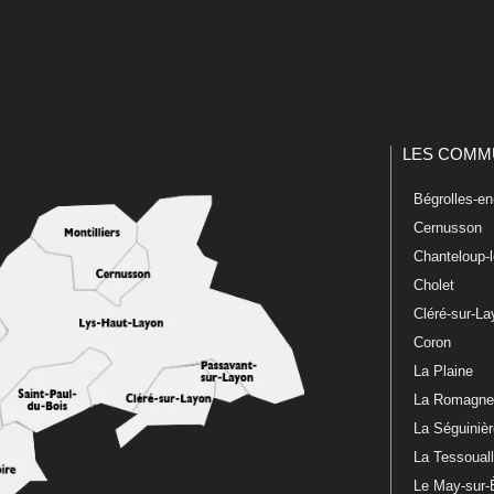
LES COMM
Bégrolles-e
Cernusson
Chanteloup-
Cholet
Cléré-sur-L
Coron
La Plaine
La Romagn
La Séguiniè
La Tessoual
Le May-sur-