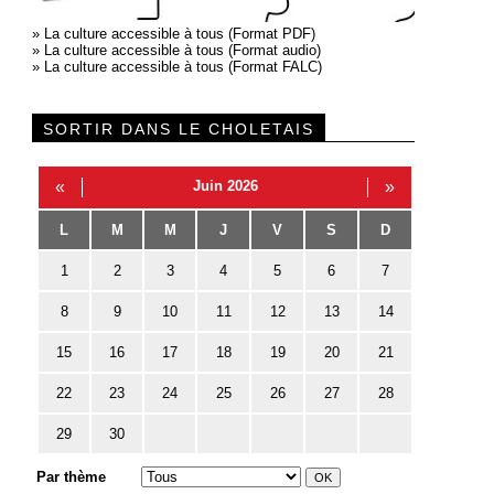
»
La culture accessible à tous (Format PDF)
»
La culture accessible à tous (Format audio)
»
La culture accessible à tous (Format FALC)
SORTIR DANS LE CHOLETAIS
«
Juin 2026
»
L
M
M
J
V
S
D
1
2
3
4
5
6
7
8
9
10
11
12
13
14
15
16
17
18
19
20
21
22
23
24
25
26
27
28
29
30
Par thème