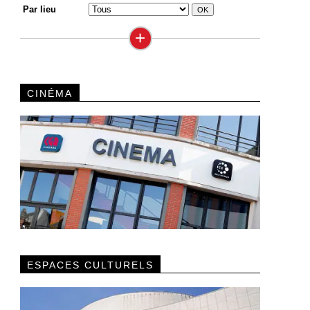
Par lieu
+
CINÉMA
ESPACES CULTURELS