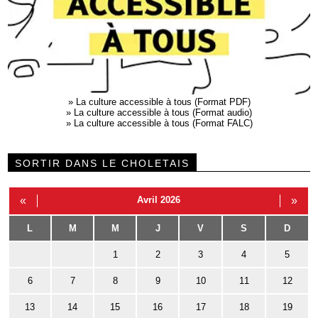
»
La culture accessible à tous (Format PDF)
»
La culture accessible à tous (Format audio)
»
La culture accessible à tous (Format FALC)
SORTIR DANS LE CHOLETAIS
«
Avril 2026
»
L
M
M
J
V
S
D
1
2
3
4
5
6
7
8
9
10
11
12
13
14
15
16
17
18
19