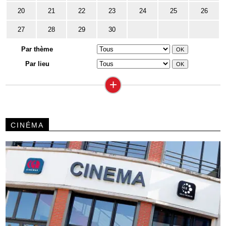
20
21
22
23
24
25
26
27
28
29
30
Par thème
Par lieu
+
CINÉMA