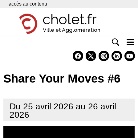
Panneau de gestion des cookies
accès au contenu
cholet.fr
Ville et Agglomération
Actualité
Vivre à Cholet
Share Your Moves #6
Economie
Services
Du 25 avril 2026 au 26 avril
Contacts
2026