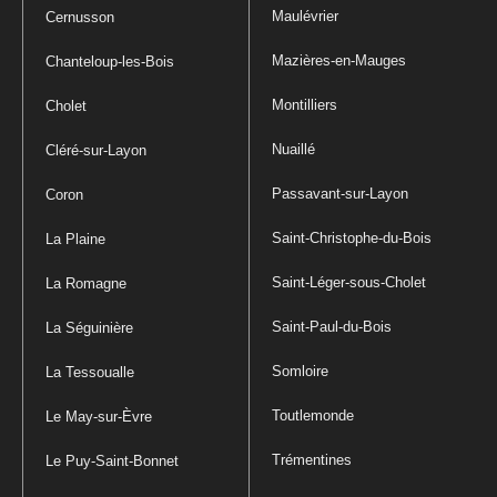
Maulévrier
Cernusson
Mazières-en-Mauges
Chanteloup-les-Bois
Montilliers
Cholet
Nuaillé
Cléré-sur-Layon
Passavant-sur-Layon
Coron
Saint-Christophe-du-Bois
La Plaine
Saint-Léger-sous-Cholet
La Romagne
Saint-Paul-du-Bois
La Séguinière
Somloire
La Tessoualle
Toutlemonde
Le May-sur-Èvre
Trémentines
Le Puy-Saint-Bonnet