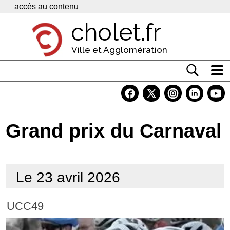
Panneau de gestion des cookies
accès au contenu
cholet.fr
Ville et Agglomération
Actualité
Vivre à Cholet
Grand prix du Carnaval
Economie
Services
Le 23 avril 2026
Contacts
UCC49