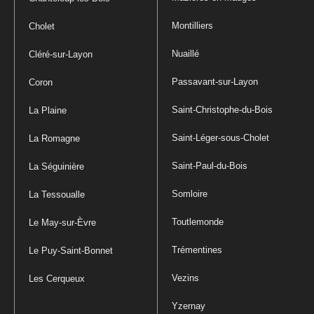
Montilliers
Cholet
Nuaillé
Cléré-sur-Layon
Passavant-sur-Layon
Coron
Saint-Christophe-du-Bois
La Plaine
Saint-Léger-sous-Cholet
La Romagne
Saint-Paul-du-Bois
La Séguinière
Somloire
La Tessoualle
Toutlemonde
Le May-sur-Èvre
Trémentines
Le Puy-Saint-Bonnet
Vezins
Les Cerqueux
Yzernay