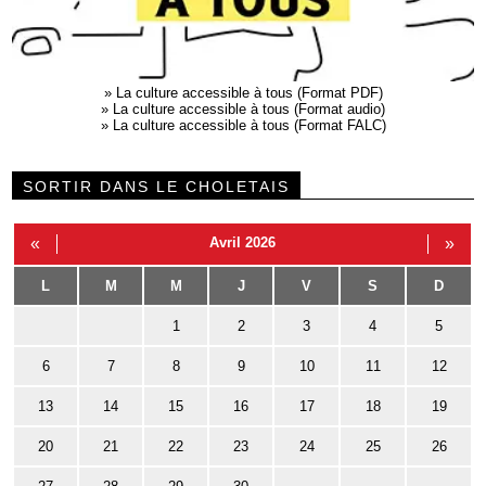
»
La culture accessible à tous (Format PDF)
»
La culture accessible à tous (Format audio)
»
La culture accessible à tous (Format FALC)
SORTIR DANS LE CHOLETAIS
«
Avril 2026
»
L
M
M
J
V
S
D
1
2
3
4
5
6
7
8
9
10
11
12
13
14
15
16
17
18
19
20
21
22
23
24
25
26