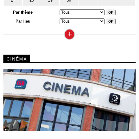
27
28
29
30
Par thème
Par lieu
+
CINÉMA