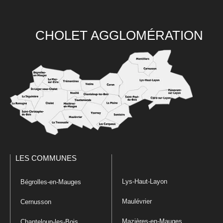
CHOLET AGGLOMÉRATION
LES COMMUNES
Lys-Haut-Layon
Bégrolles-en-Mauges
Maulévrier
Cernusson
Mazières-en-Mauges
Chanteloup-les-Bois