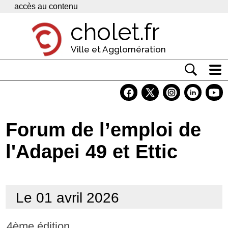
Panneau de gestion des cookies
accès au contenu
cholet.fr
Ville et Agglomération
Actualité
Vivre à Cholet
Forum de l’emploi de
Economie
l'Adapei 49 et Ettic
Services
Contacts
Le 01 avril 2026
4ème édition