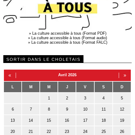
»
La culture accessible à tous (Format PDF)
»
La culture accessible à tous (Format audio)
»
La culture accessible à tous (Format FALC)
SORTIR DANS LE CHOLETAIS
«
Avril 2026
»
L
M
M
J
V
S
D
1
2
3
4
5
6
7
8
9
10
11
12
13
14
15
16
17
18
19
20
21
22
23
24
25
26