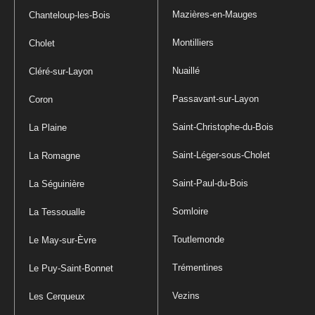
Mazières-en-Mauges
Chanteloup-les-Bois
Montilliers
Cholet
Nuaillé
Cléré-sur-Layon
Passavant-sur-Layon
Coron
Saint-Christophe-du-Bois
La Plaine
Saint-Léger-sous-Cholet
La Romagne
Saint-Paul-du-Bois
La Séguinière
Somloire
La Tessoualle
Toutlemonde
Le May-sur-Èvre
Trémentines
Le Puy-Saint-Bonnet
Vezins
Les Cerqueux