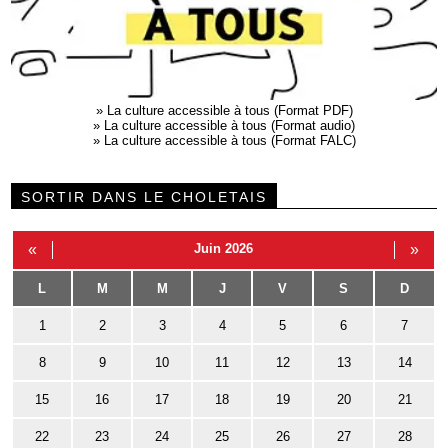
»
La culture accessible à tous (Format PDF)
»
La culture accessible à tous (Format audio)
»
La culture accessible à tous (Format FALC)
SORTIR DANS LE CHOLETAIS
«
Juin 2026
»
L
M
M
J
V
S
D
1
2
3
4
5
6
7
8
9
10
11
12
13
14
15
16
17
18
19
20
21
22
23
24
25
26
27
28