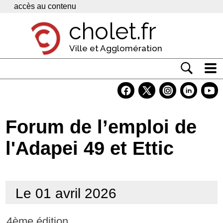
Panneau de gestion des cookies
accès au contenu
cholet.fr
Ville et Agglomération
Actualité
Vivre à Cholet
Forum de l’emploi de
Economie
l'Adapei 49 et Ettic
Services
Contacts
Le 01 avril 2026
4ème édition