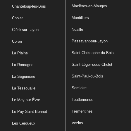
Mazières-en-Mauges
Chanteloup-les-Bois
Montilliers
Cholet
Nuaillé
Cléré-sur-Layon
Passavant-sur-Layon
Coron
Saint-Christophe-du-Bois
La Plaine
Saint-Léger-sous-Cholet
La Romagne
Saint-Paul-du-Bois
La Séguinière
Somloire
La Tessoualle
Toutlemonde
Le May-sur-Èvre
Trémentines
Le Puy-Saint-Bonnet
Vezins
Les Cerqueux