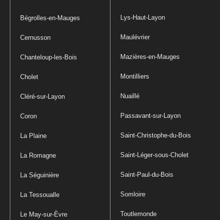
Lys-Haut-Layon
Bégrolles-en-Mauges
Maulévrier
Cernusson
Mazières-en-Mauges
Chanteloup-les-Bois
Montilliers
Cholet
Nuaillé
Cléré-sur-Layon
Passavant-sur-Layon
Coron
Saint-Christophe-du-Bois
La Plaine
Saint-Léger-sous-Cholet
La Romagne
Saint-Paul-du-Bois
La Séguinière
Somloire
La Tessoualle
Toutlemonde
Le May-sur-Èvre