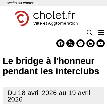
Panneau de gestion des cookies
accès au contenu
cholet.fr
Ville et Agglomération
Actualité
Vivre à Cholet
Le bridge à l'honneur
Economie
pendant les interclubs
Services
Contacts
Du 18 avril 2026 au 19 avril
2026