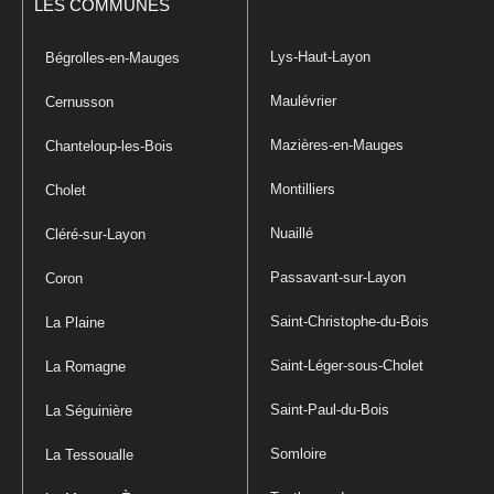
LES COMMUNES
Lys-Haut-Layon
Bégrolles-en-Mauges
Maulévrier
Cernusson
Mazières-en-Mauges
Chanteloup-les-Bois
Montilliers
Cholet
Nuaillé
Cléré-sur-Layon
Passavant-sur-Layon
Coron
Saint-Christophe-du-Bois
La Plaine
Saint-Léger-sous-Cholet
La Romagne
Saint-Paul-du-Bois
La Séguinière
Somloire
La Tessoualle