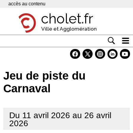
Panneau de gestion des cookies
accès au contenu
cholet.fr
Ville et Agglomération
Actualité
Vivre à Cholet
Jeu de piste du
Economie
Carnaval
Services
Contacts
Du 11 avril 2026 au 26 avril
2026