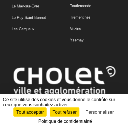
Toutlemonde
Le May-sur-Èvre
Trémentines
Le Puy-Saint-Bonnet
Vezins
Les Cerqueux
Yzernay
Ce site utilise des cookies et vous donne le contrôle sur
ceux que vous souhaitez activer
Mentions légales
|
Politique de confidentialité
|
Politique de gestion
Tout accepter
Tout refuser
Personnaliser
des cookies
|
Plan du site
|
Accessibilité : partiellement conforme
Politique de confidentialité
Artiphp - Ronald Guérin
© 2001-2024 est un logiciel libre distribué sous licence GPL.