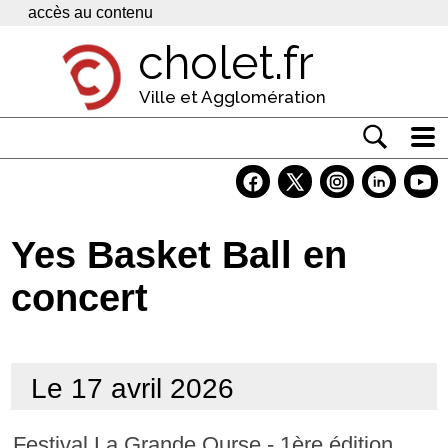
Panneau de gestion des cookies
accès au contenu
cholet.fr
Ville et Agglomération
Actualité
Vivre à Cholet
Yes Basket Ball en
Economie
concert
Services
Contacts
Le 17 avril 2026
Festival La Grande Ourse - 1ère édition