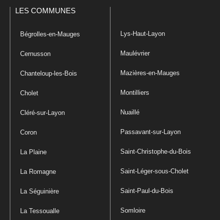
LES COMMUNES
Lys-Haut-Layon
Bégrolles-en-Mauges
Maulévrier
Cernusson
Mazières-en-Mauges
Chanteloup-les-Bois
Montilliers
Cholet
Nuaillé
Cléré-sur-Layon
Passavant-sur-Layon
Coron
Saint-Christophe-du-Bois
La Plaine
Saint-Léger-sous-Cholet
La Romagne
Saint-Paul-du-Bois
La Séguinière
Somloire
La Tessoualle