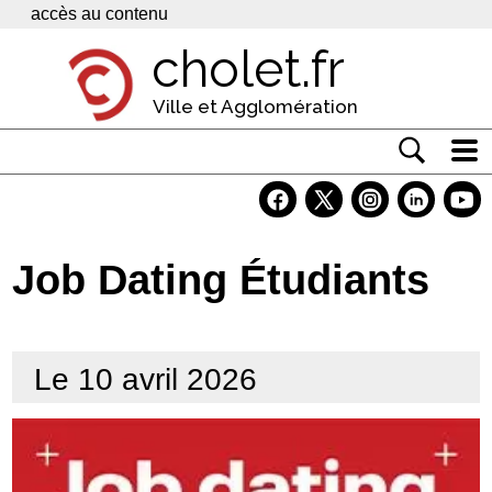
Panneau de gestion des cookies
accès au contenu
cholet.fr
Ville et Agglomération
Actualité
Vivre à Cholet
Job Dating Étudiants
Economie
Services
Le 10 avril 2026
Contacts