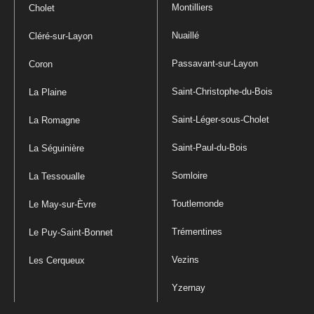
Montilliers
Cholet
Nuaillé
Cléré-sur-Layon
Passavant-sur-Layon
Coron
Saint-Christophe-du-Bois
La Plaine
Saint-Léger-sous-Cholet
La Romagne
Saint-Paul-du-Bois
La Séguinière
Somloire
La Tessoualle
Toutlemonde
Le May-sur-Èvre
Trémentines
Le Puy-Saint-Bonnet
Vezins
Les Cerqueux
Yzernay