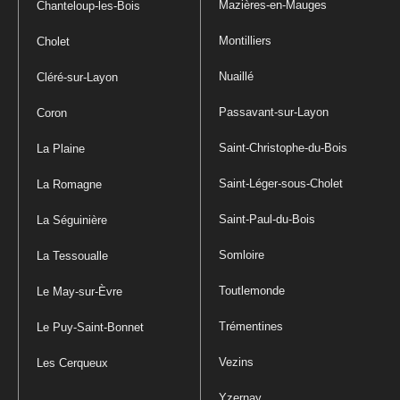
Mazières-en-Mauges
Chanteloup-les-Bois
Montilliers
Cholet
Nuaillé
Cléré-sur-Layon
Passavant-sur-Layon
Coron
Saint-Christophe-du-Bois
La Plaine
Saint-Léger-sous-Cholet
La Romagne
Saint-Paul-du-Bois
La Séguinière
Somloire
La Tessoualle
Toutlemonde
Le May-sur-Èvre
Trémentines
Le Puy-Saint-Bonnet
Vezins
Les Cerqueux
Yzernay