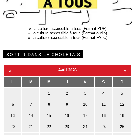
»
La culture accessible à tous (Format PDF)
»
La culture accessible à tous (Format audio)
»
La culture accessible à tous (Format FALC)
SORTIR DANS LE CHOLETAIS
«
Avril 2026
»
L
M
M
J
V
S
D
1
2
3
4
5
6
7
8
9
10
11
12
13
14
15
16
17
18
19
20
21
22
23
24
25
26