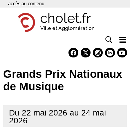
Panneau de gestion des cookies
accès au contenu
cholet.fr
Ville et Agglomération
Actualité
Vivre à Cholet
Grands Prix Nationaux
Economie
de Musique
Services
Contacts
Du 22 mai 2026 au 24 mai
2026