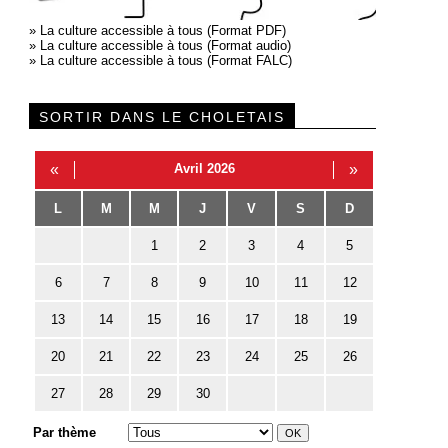
»
La culture accessible à tous (Format PDF)
»
La culture accessible à tous (Format audio)
»
La culture accessible à tous (Format FALC)
SORTIR DANS LE CHOLETAIS
«
Avril 2026
»
L
M
M
J
V
S
D
1
2
3
4
5
6
7
8
9
10
11
12
13
14
15
16
17
18
19
20
21
22
23
24
25
26
27
28
29
30
Par thème