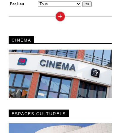
Par lieu
+
CINÉMA
ESPACES CULTURELS