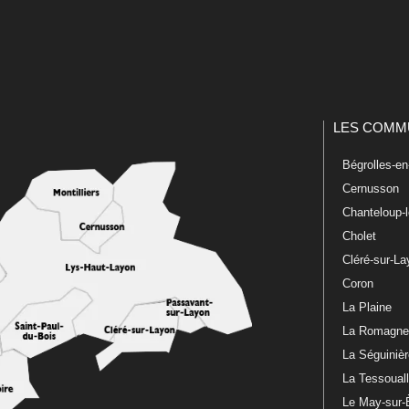
LES COMM
Bégrolles-e
Cernusson
Chanteloup-
Cholet
Cléré-sur-L
Coron
La Plaine
La Romagn
La Séguiniè
La Tessoual
Le May-sur-