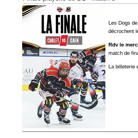
Les Dogs de 
décrochent le
Rdv le mercr
match de fin
La billeterie