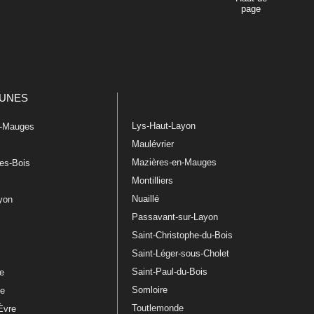
page
UNES
Lys-Haut-Layon
n-Mauges
Maulévrier
Mazières-en-Mauges
les-Bois
Montilliers
Nuaillé
ayon
Passavant-sur-Layon
Saint-Christophe-du-Bois
Saint-Léger-sous-Cholet
e
Saint-Paul-du-Bois
re
Somloire
le
Toutlemonde
Èvre