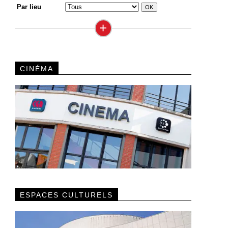
Par lieu
+
CINÉMA
ESPACES CULTURELS