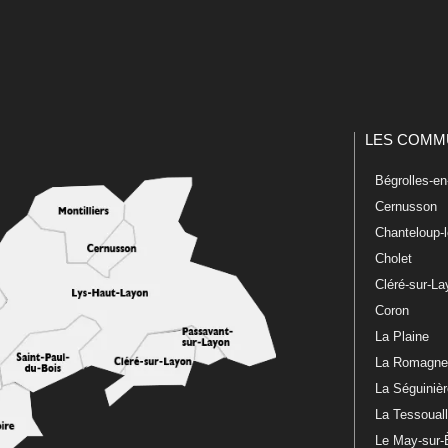
LES COMM
Bégrolles-e
Cernusson
Chanteloup-
Cholet
Cléré-sur-L
Coron
La Plaine
La Romagn
La Séguiniè
La Tessoual
Le May-sur-