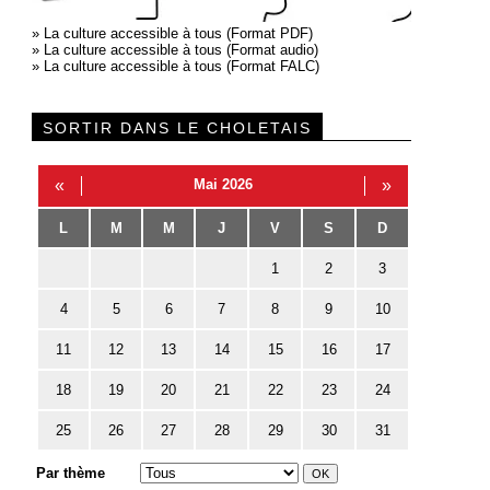
»
La culture accessible à tous (Format PDF)
»
La culture accessible à tous (Format audio)
»
La culture accessible à tous (Format FALC)
SORTIR DANS LE CHOLETAIS
«
Mai 2026
»
L
M
M
J
V
S
D
1
2
3
4
5
6
7
8
9
10
11
12
13
14
15
16
17
18
19
20
21
22
23
24
25
26
27
28
29
30
31
Par thème