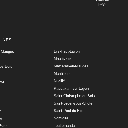
page
UNES
Lys-Haut-Layon
n-Mauges
Maulévrier
Mazières-en-Mauges
les-Bois
Montilliers
Nuaillé
ayon
Passavant-sur-Layon
Saint-Christophe-du-Bois
Saint-Léger-sous-Cholet
e
Saint-Paul-du-Bois
re
Somloire
le
Toutlemonde
Èvre