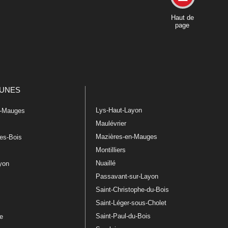
Haut de
page
UNES
Lys-Haut-Layon
n-Mauges
Maulévrier
Mazières-en-Mauges
les-Bois
Montilliers
Nuaillé
ayon
Passavant-sur-Layon
Saint-Christophe-du-Bois
Saint-Léger-sous-Cholet
e
Saint-Paul-du-Bois
re