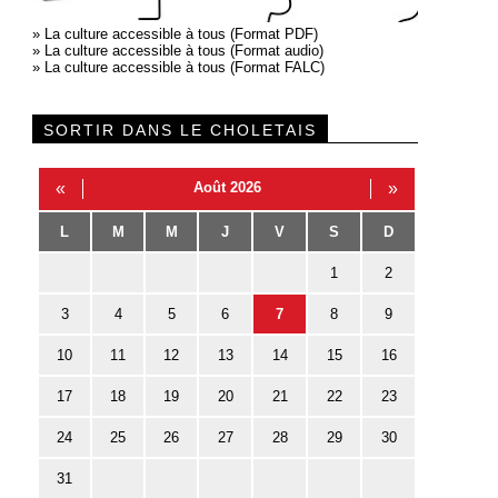
»
La culture accessible à tous (Format PDF)
»
La culture accessible à tous (Format audio)
»
La culture accessible à tous (Format FALC)
SORTIR DANS LE CHOLETAIS
«
Août 2026
»
L
M
M
J
V
S
D
1
2
3
4
5
6
7
8
9
10
11
12
13
14
15
16
17
18
19
20
21
22
23
24
25
26
27
28
29
30
31