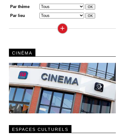
Par thème
Par lieu
+
CINÉMA
ESPACES CULTURELS