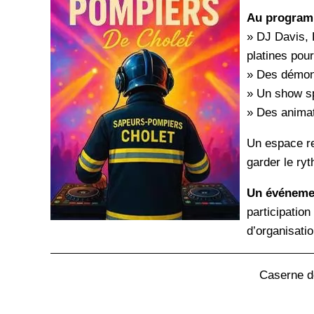
Au program
» DJ Davis,
platines pou
» Des démon
» Un show s
» Des animat
Un espace re
garder le ryt
Un événemen
participation
d’organisati
Caserne d