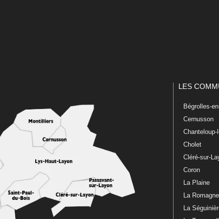
LES COMM
Bégrolles-e
Cernusson
Chanteloup-
Cholet
Cléré-sur-L
Coron
La Plaine
La Romagn
La Séguiniè