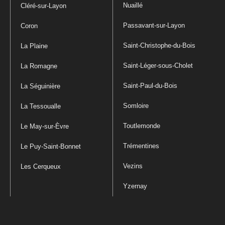
Nuaillé
Cléré-sur-Layon
Passavant-sur-Layon
Coron
Saint-Christophe-du-Bois
La Plaine
Saint-Léger-sous-Cholet
La Romagne
Saint-Paul-du-Bois
La Séguinière
Somloire
La Tessoualle
Toutlemonde
Le May-sur-Èvre
Trémentines
Le Puy-Saint-Bonnet
Vezins
Les Cerqueux
Yzernay