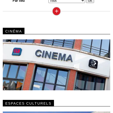
Par lieu
+
CINÉMA
ESPACES CULTURELS