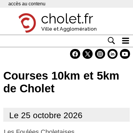
Panneau de gestion des cookies
accès au contenu
cholet.fr
Ville et Agglomération
Actualité
Vivre à Cholet
Courses 10km et 5km
Economie
de Cholet
Services
Contacts
Le 25 octobre 2026
Les Foulées Choletaises