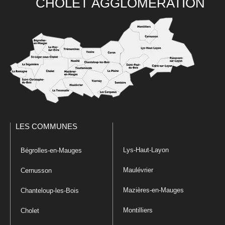
CHOLET AGGLOMÉRATION
LES COMMUNES
Lys-Haut-Layon
Bégrolles-en-Mauges
Maulévrier
Cernusson
Mazières-en-Mauges
Chanteloup-les-Bois
Montilliers
Cholet