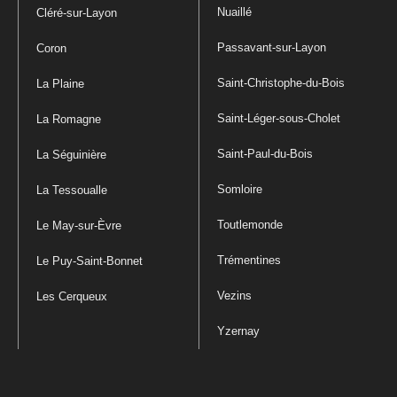
Nuaillé
Cléré-sur-Layon
Passavant-sur-Layon
Coron
Saint-Christophe-du-Bois
La Plaine
Saint-Léger-sous-Cholet
La Romagne
Saint-Paul-du-Bois
La Séguinière
Somloire
La Tessoualle
Toutlemonde
Le May-sur-Èvre
Trémentines
Le Puy-Saint-Bonnet
Vezins
Les Cerqueux
Yzernay