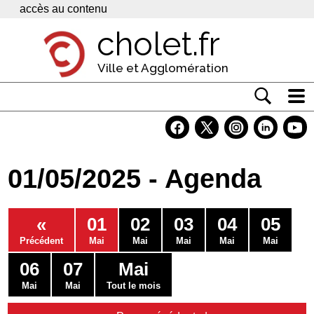
Panneau de gestion des cookies
accès au contenu
cholet.fr
Ville et Agglomération
Actualité
Vivre à Cholet
01/05/2025 - Agenda
Economie
Services
«
01
02
03
04
05
Contacts
Précédent
Mai
Mai
Mai
Mai
Mai
06
07
Mai
Mai
Mai
Tout le mois