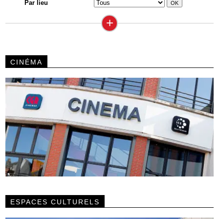
Par lieu
+
CINÉMA
ESPACES CULTURELS