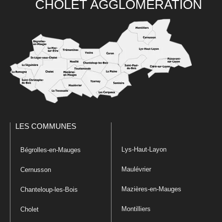
CHOLET AGGLOMÉRATION
LES COMMUNES
Lys-Haut-Layon
Bégrolles-en-Mauges
Maulévrier
Cernusson
Mazières-en-Mauges
Chanteloup-les-Bois
Montilliers
Cholet