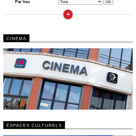
Par lieu
+
CINÉMA
ESPACES CULTURELS