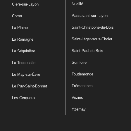
Nuaillé
Cléré-sur-Layon
Passavant-sur-Layon
Coron
Saint-Christophe-du-Bois
La Plaine
Saint-Léger-sous-Cholet
La Romagne
Saint-Paul-du-Bois
La Séguinière
Somloire
La Tessoualle
Toutlemonde
Le May-sur-Èvre
Trémentines
Le Puy-Saint-Bonnet
Vezins
Les Cerqueux
Yzernay