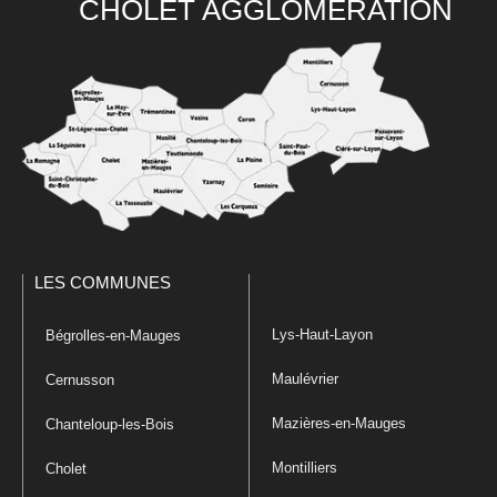
CHOLET AGGLOMÉRATION
LES COMMUNES
Lys-Haut-Layon
Bégrolles-en-Mauges
Maulévrier
Cernusson
Mazières-en-Mauges
Chanteloup-les-Bois
Montilliers
Cholet