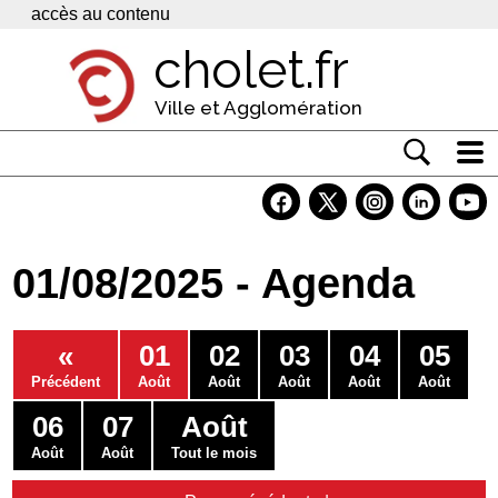
Panneau de gestion des cookies
accès au contenu
cholet.fr
Ville et Agglomération
Actualité
Vivre à Cholet
01/08/2025 - Agenda
Economie
Services
«
01
02
03
04
05
Contacts
Précédent
Août
Août
Août
Août
Août
06
07
Août
Août
Août
Tout le mois