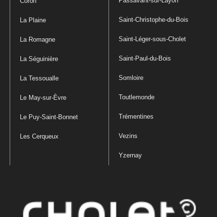
Passavant-sur-Layon
Coron
Saint-Christophe-du-Bois
La Plaine
Saint-Léger-sous-Cholet
La Romagne
Saint-Paul-du-Bois
La Séguinière
Somloire
La Tessoualle
Toutlemonde
Le May-sur-Èvre
Trémentines
Le Puy-Saint-Bonnet
Vezins
Les Cerqueux
Yzernay