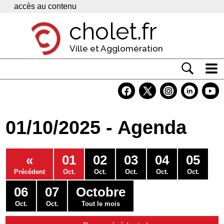
Panneau de gestion des cookies
accès au contenu
cholet.fr
Ville et Agglomération
Actualité
Vivre à Cholet
01/10/2025 - Agenda
Economie
Services
«
01
02
03
04
05
Contacts
Précédent
Oct.
Oct.
Oct.
Oct.
Oct.
06
07
Octobre
Oct.
Oct.
Tout le mois