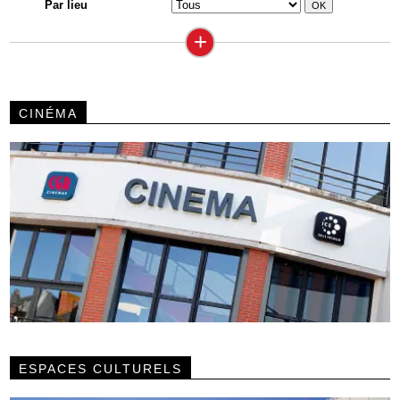
Par lieu
+
CINÉMA
ESPACES CULTURELS