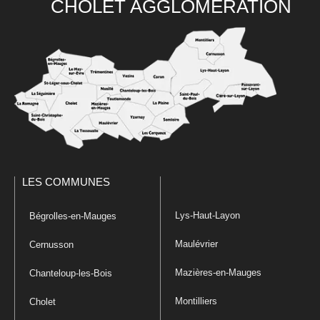
CHOLET AGGLOMÉRATION
LES COMMUNES
Lys-Haut-Layon
Bégrolles-en-Mauges
Maulévrier
Cernusson
Mazières-en-Mauges
Chanteloup-les-Bois
Montilliers
Cholet