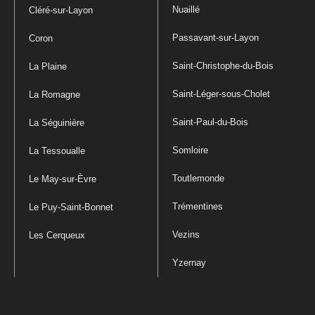
Nuaillé
Cléré-sur-Layon
Passavant-sur-Layon
Coron
Saint-Christophe-du-Bois
La Plaine
Saint-Léger-sous-Cholet
La Romagne
Saint-Paul-du-Bois
La Séguinière
Somloire
La Tessoualle
Toutlemonde
Le May-sur-Èvre
Trémentines
Le Puy-Saint-Bonnet
Vezins
Les Cerqueux
Yzernay