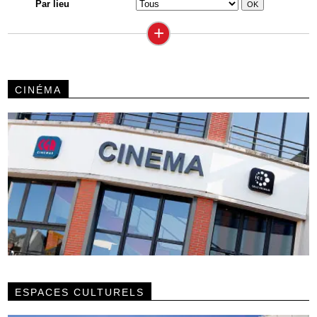
Par lieu
+
CINÉMA
ESPACES CULTURELS