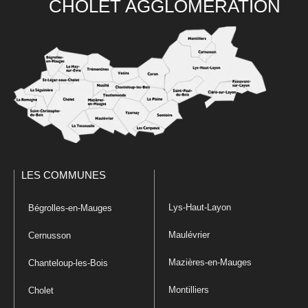
CHOLET AGGLOMÉRATION
LES COMMUNES
Lys-Haut-Layon
Bégrolles-en-Mauges
Maulévrier
Cernusson
Mazières-en-Mauges
Chanteloup-les-Bois
Montilliers
Cholet