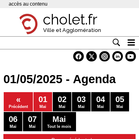
Panneau de gestion des cookies
accès au contenu
cholet.fr
Ville et Agglomération
Actualité
Vivre à Cholet
01/05/2025 - Agenda
Economie
Services
«
01
02
03
04
05
Contacts
Précédent
Mai
Mai
Mai
Mai
Mai
06
07
Mai
Mai
Mai
Tout le mois