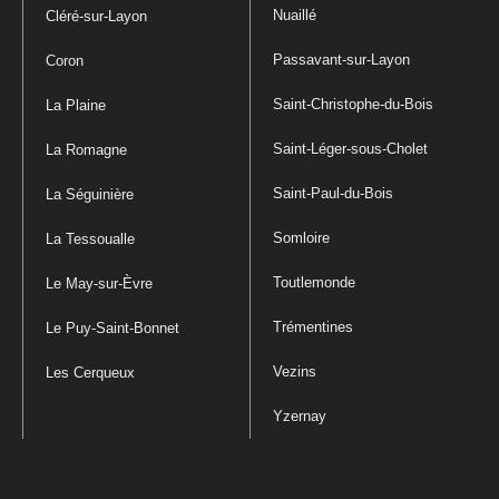
Nuaillé
Cléré-sur-Layon
Passavant-sur-Layon
Coron
Saint-Christophe-du-Bois
La Plaine
Saint-Léger-sous-Cholet
La Romagne
Saint-Paul-du-Bois
La Séguinière
Somloire
La Tessoualle
Toutlemonde
Le May-sur-Èvre
Trémentines
Le Puy-Saint-Bonnet
Vezins
Les Cerqueux
Yzernay